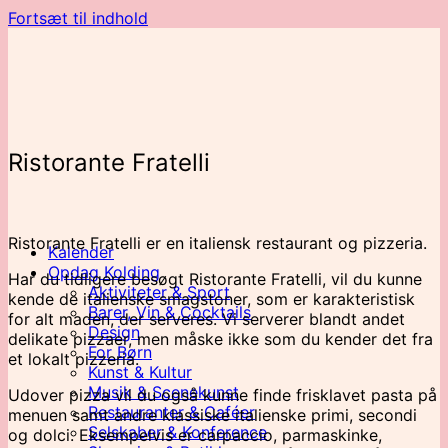
Fortsæt til indhold
Ristorante Fratelli
Ristorante Fratelli er en italiensk restaurant og pizzeria.
Kalender
Opdag Kolding
Har du tidligere besøgt Ristorante Fratelli, vil du kunne
Aktiviteter & Sport
kende de italienske smagstoner, som er karakteristisk
Barer, Vin & Cocktails
for alt maden, der serveres. Vi serverer blandt andet
Design
delikate pizzaer, men måske ikke som du kender det fra
For Børn
et lokalt pizzeria.
Kunst & Kultur
Musik & Scenekunst
Udover pizza vil du også kunne finde frisklavet pasta på
Restauranter & Caféer
menuen samt andre klassiske italienske primi, secondi
Selskaber & Konference
og dolci. Eksempelvis er carpaccio, parmaskinke,