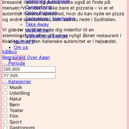
Shopping & Butikker
bresaola, risotto og panna cotta også at finde på
Overnatning
menuen. Vi er derfor ikke bare et pizzeria – vi er et
Oplev Naturen
autentisk italiensk spisested, hvor du kan nyde en pizza
Oplevelser i Nærheden
og andre specialiteter, som sad du nede i Syditalien.
Take Away
Vi glæder os til at byde dig indenfor til en
Udstillinger
stemningsfyldt aften på vores nyligt åbnet restaurant i
Udlejning af boliger
Kolding, hvor den italienske autencitet er i højsædet.
Hent APP
Om os
kål&co
Restaurant Over Aaen
Periode
Kategorier
Musik
Udstilling
Natur
Børn
Teater
Film
Sport
Gastronomi