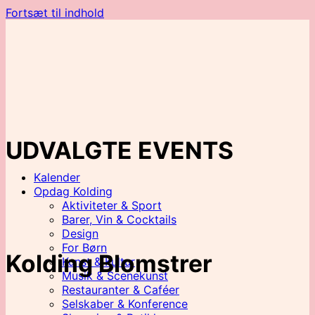
Fortsæt til indhold
UDVALGTE EVENTS
Kalender
Opdag Kolding
Aktiviteter & Sport
Barer, Vin & Cocktails
Design
For Børn
Kolding Blomstrer
Kunst & Kultur
Musik & Scenekunst
Restauranter & Caféer
Selskaber & Konference