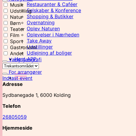
Restauranter & Caféer
Musik
Selskaber & Konference
Udstilling
Shopping & Butikker
Natur
Overnatning
Børn
Oplev Naturen
Teater
Oplevelser i Nærheden
Film
Take Away
Sport
Udstillinger
Gastronomi
Udlejning af boliger
Andet
Hent APP
Vælg geografi
Om os
For arrangører
Indtast event
Adresse
Sydbanegade 1, 6000 Kolding
Telefon
26805059
Hjemmeside