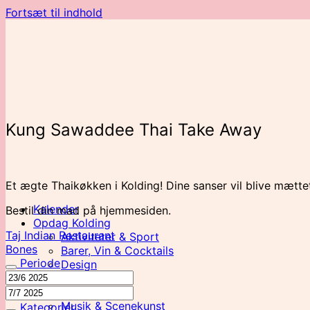
Fortsæt til indhold
Kung Sawaddee Thai Take Away
Et ægte Thaikøkken i Kolding! Dine sanser vil blive mætte
Kalender
Bestil din mad på hjemmesiden.
Opdag Kolding
Taj Indian Restaurant
Aktiviteter & Sport
Bones
Barer, Vin & Cocktails
Periode
Design
For Børn
Kunst & Kultur
Musik & Scenekunst
Kategorier