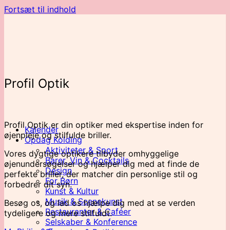
Fortsæt til indhold
Profil Optik
Profil Optik er din optiker med ekspertise inden for
Kalender
øjenpleje og stilfulde briller.
Opdag Kolding
Aktiviteter & Sport
Vores dygtige optikere tilbyder omhyggelige
Barer, Vin & Cocktails
øjenundersøgelser og hjælper dig med at finde de
Design
perfekte briller, der matcher din personlige stil og
For Børn
forbedrer dit syn.
Kunst & Kultur
Musik & Scenekunst
Besøg os, og lad os hjælpe dig med at se verden
Restauranter & Caféer
tydeligere og mere stilfuldt.
Selskaber & Konference