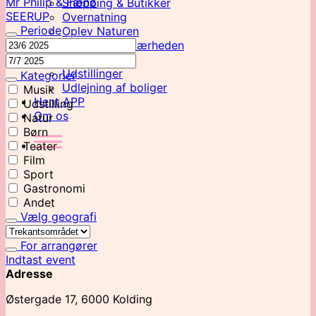
Mr Philip & Fænø
Shopping & Butikker
SEERUP
Overnatning
Periode
Oplev Naturen
Oplevelser i Nærheden
Take Away
Udstillinger
Kategorier
Udlejning af boliger
Musik
Hent APP
Udstilling
Om os
Natur
Børn
Teater
Film
Sport
Gastronomi
Andet
Vælg geografi
For arrangører
Indtast event
Adresse
Østergade 17, 6000 Kolding