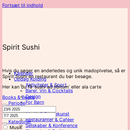
Fortsæt til indhold
Spirit Sushi
Hvis du søger en anderledes og unik madoplvelse, så er
Kalender
Spirit Sushi en restaurant du bør besøge.
Opdag Kolding
Aktiviteter & Sport
Her kan du få ‘sushi ad libitum’ eller ala carte
Barer, Vin & Cocktails
Design
Books & Beans
For Børn
Periode
Kunst & Kultur
Musik & Scenekunst
Restauranter & Caféer
Kategorier
Selskaber & Konference
Musik