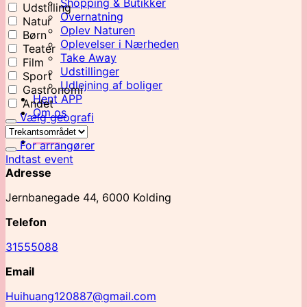
Shopping & Butikker
Udstilling
Overnatning
Natur
Oplev Naturen
Børn
Oplevelser i Nærheden
Teater
Take Away
Film
Udstillinger
Sport
Udlejning af boliger
Gastronomi
Hent APP
Andet
Om os
Vælg geografi
For arrangører
Indtast event
Adresse
Jernbanegade 44, 6000 Kolding
Telefon
31555088
Email
Huihuang120887@gmail.com