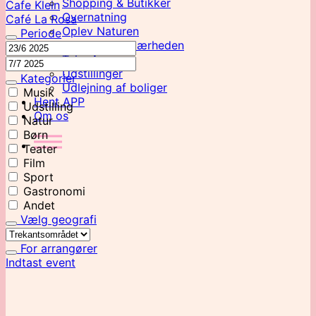
Shopping & Butikker
Cafe Klein
Overnatning
Café La Rosa
Oplev Naturen
Periode
Oplevelser i Nærheden
Take Away
Udstillinger
Kategorier
Udlejning af boliger
Musik
Hent APP
Udstilling
Om os
Natur
Børn
Teater
Film
Sport
Gastronomi
Andet
Vælg geografi
For arrangører
Indtast event