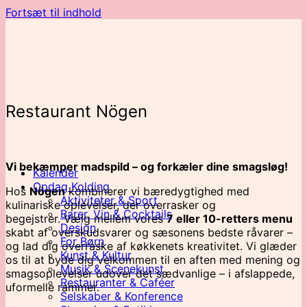
Fortsæt til indhold
Restaurant Nögen
Vi bekæmper madspild – og forkæler dine smagsløg!
Kalender
Opdag Kolding
Hos
Nögen
kombinerer vi bæredygtighed med
Aktiviteter & Sport
kulinariske oplevelser, der overrasker og
Barer, Vin & Cocktails
begejstrer. Vælg mellem vores
7 eller 10-retters menu
Design
skabt af overskudsvarer og sæsonens bedste råvarer –
For Børn
og lad dig overraske af køkkenets kreativitet. Vi glæder
Kunst & Kultur
os til at byde dig velkommen til en aften med mening og
Musik & Scenekunst
smagsoplevelser udover det sædvanlige – i afslappede,
Restauranter & Caféer
uformelle rammer.
Selskaber & Konference