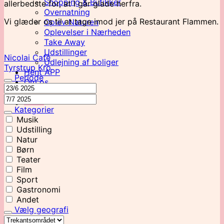
Shopping & Butikker
allerbedste for, at I går glade herfra.
Overnatning
Vi glæder os til at tage imod jer på Restaurant Flammen.
Oplev Naturen
Oplevelser i Nærheden
Take Away
Udstillinger
Nicolai Café
Udlejning af boliger
Tyrstrup Kro
Hent APP
Periode
Om os
Kategorier
Musik
Udstilling
Natur
Børn
Teater
Film
Sport
Gastronomi
Andet
Vælg geografi