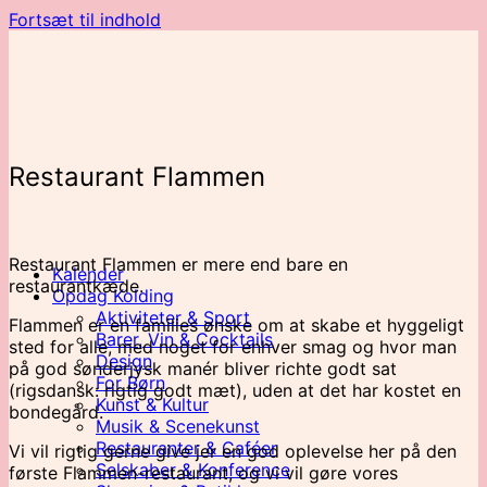
Fortsæt til indhold
Restaurant Flammen
Restaurant Flammen er mere end bare en
Kalender
restaurantkæde.
Opdag Kolding
Aktiviteter & Sport
Flammen er en families ønske om at skabe et hyggeligt
Barer, Vin & Cocktails
sted for alle, med noget for enhver smag og hvor man
Design
på god sønderjysk manér bliver richte godt sat
For Børn
(rigsdansk: rigtig godt mæt), uden at det har kostet en
Kunst & Kultur
bondegård.
Musik & Scenekunst
Restauranter & Caféer
Vi vil rigtig gerne give jer en god oplevelse her på den
Selskaber & Konference
første Flammen-restaurant, og vi vil gøre vores