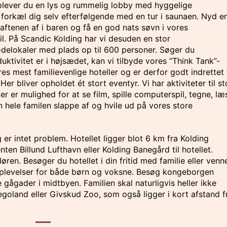
plever du en lys og rummelig lobby med hyggelige
 forkæl dig selv efterfølgende med en tur i saunaen. Nyd e
 aftenen af i baren og få en god nats søvn i vores
il. På Scandic Kolding har vi desuden en stor
delokaler med plads op til 600 personer. Søger du
duktivitet er i højsædet, kan vi tilbyde vores “Think Tank”-
res mest familievenlige hoteller og er derfor godt indrettet 
Her bliver opholdet ét stort eventyr. Vi har aktiviteter til st
er mulighed for at se film, spille computerspil, tegne, læ
 hele familen slappe af og hvile ud på vores store
g er intet problem. Hotellet ligger blot 6 km fra Kolding
nten Billund Lufthavn eller Kolding Banegård til hotellet.
ren. Besøger du hotellet i din fritid med familie eller venn
oplevelser for både børn og voksne. Besøg kongeborgen
e gågader i midtbyen. Familien skal naturligvis heller ikke
Legoland eller Givskud Zoo, som også ligger i kort afstand f