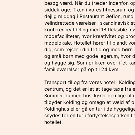
besøg værd. Når du træder indenfor, o
siddekroge. Træn i vores fitnessrum og
dejlig middag i Restaurant Gefion, rund
velindrettede værelser i skandinavisk st
konferenceafdeling med 18 fleksible mø
mødefaciliteter, hvor kreativitet og pro
mødelokale. Hotellet hører til blandt vo
dig, som rejser i din fritid og med børn. 
og små børn med gode legerum, hvor der 
og hygge sig. Som prikken over i´et kan
familieværelser på op til 24 kvm.
Transport til og fra vores hotel i Koldin
centrum, og det er let at tage taxa fra e
Kommer du med bus, kører den lige til dø
tilbyder Kolding og omegn et væld af 
Koldinghus eller gå en tur i de hyggelig
snydes for en tur i forlystelsesparken 
hotellet.