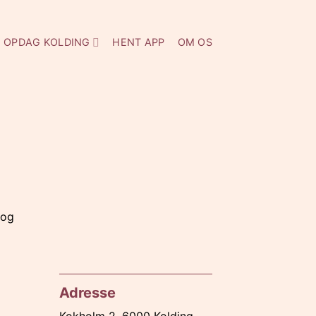
OPDAG KOLDING
HENT APP
OM OS
 og
Adresse
Kokholm 2, 6000 Kolding