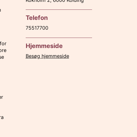
n
Telefon
75517700
for
Hjemmeside
ore
Besøg hjemmeside
se
er
ra