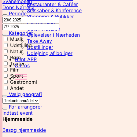
Svanemosen
Restauranter & Caféer
Dons Nørresø
Selskaber & Konference
Periode
Shopping & Butikker
Overnatning
Oplev Naturen
Kategorier
Oplevelser i Nærheden
Musik
Take Away
Udstilling
Udstillinger
Natur
Udlejning af boliger
Børn
Hent APP
Teater
Om os
Film
Sport
Gastronomi
Andet
Vælg geografi
For arrangører
Indtast event
Hjemmeside
Besøg hjemmeside