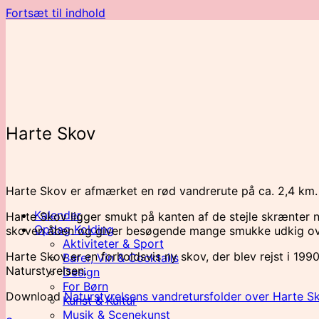
Fortsæt til indhold
Harte Skov
Harte Skov er afmærket en rød vandrerute på ca. 2,4 km.
Kalender
Harte Skov ligger smukt på kanten af de stejle skrænter 
Opdag Kolding
skoven åben og giver besøgende mange smukke udkig ove
Aktiviteter & Sport
Harte Skov er en forholdsvis ny skov, der blev rejst i 19
Barer, Vin & Cocktails
Naturstyrelsen.
Design
For Børn
Download
Naturstyrelsens vandretursfolder over Harte S
Kunst & Kultur
Musik & Scenekunst