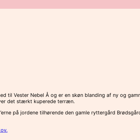
ned til Vester Nebel Å og er en skøn blanding af ny og ga
r det stærkt kuperede terræn.
90’erne på jordene tilhørende den gamle ryttergård Brødsgå
kov.