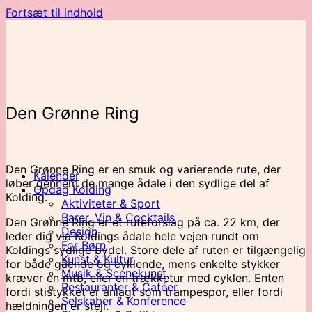
Fortsæt til indhold
Den Grønne Ring
Den Grønne Ring er en smuk og varierende rute, der
Kalender
løber gennem de mange ådale i den sydlige del af
Opdag Kolding
Kolding.
Aktiviteter & Sport
Barer, Vin & Cocktails
Den Grønne Ring er et ruteforslag på ca. 22 km, der
Design
leder dig via Koldings ådale hele vejen rundt om
For Børn
Koldings sydlige bydel. Store dele af ruten er tilgængelig
Kunst & Kultur
for både gående og cyklende, mens enkelte stykker
Musik & Scenekunst
kræver en mtb, eller en trækketur med cyklen. Enten
Restauranter & Caféer
fordi stistykket er anlagt som trampespor, eller fordi
Selskaber & Konference
hældningen er stejl.