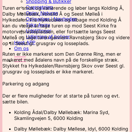
Shopping & Butikker
Overnatning
Turen er smuk og varierende og løber langs Kolding Å,
Oplev Naturen
Dalby Møllebæk, Vonsild Å og Seest Mølleå i
Oplevelser i Nærheden
Hylkedalen. Fra Hylkedalen og tilbage mod Kolding Å
Take Away
kan du vælge at tage turen op mod Seest Kirke fra
Udstillinger
motorvejsrastepladsen, eller fortsætte langs Seest
Udlejning af boliger
Mølleå og tage turen gennem Ravnsbjerg Skov og videre
Hent APP
op til Seest gl. grusgrav og losseplads.
Om os
Ruten er ikke markeret som Den Grønne Ring, men er
markeret med ådalens navn på de forskellige stræk.
Stykket fra Hylkedalen/Ravnsbjerg Skov over Seest gl.
grusgrav og losseplads er ikke markeret.
Parkering og adgang
Der er flere muligheder for at starte på turen og evt.
sætte bilen.
Kolding Ådal/Dalby Møllebæk: Marina Syd,
Skamlingvejen 5, 6000 Kolding
Dalby Møllebæk: Dalby Møllesø, Idyl, 6000 Kolding