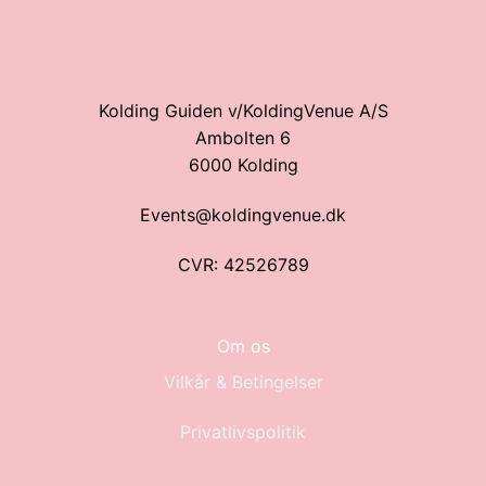
Kolding Guiden v/KoldingVenue A/S
Ambolten 6
6000 Kolding
Events@koldingvenue.dk
CVR: 42526789
Om os
Vilkår & Betingelser
Privatlivspolitik