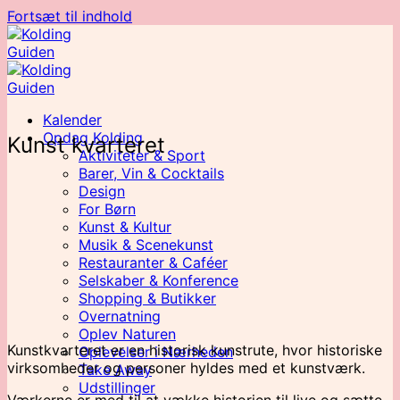
Fortsæt til indhold
Kalender
Opdag Kolding
Kunst kvarteret
Aktiviteter & Sport
Barer, Vin & Cocktails
Design
For Børn
Kunst & Kultur
Musik & Scenekunst
Restauranter & Caféer
Selskaber & Konference
Shopping & Butikker
Overnatning
Oplev Naturen
Kunstkvarteret er en historisk kunstrute, hvor historiske
Oplevelser i Nærheden
virksomheder og personer hyldes med et kunstværk.
Take Away
Udstillinger
Værkerne er med til at vække historien til live og sætte