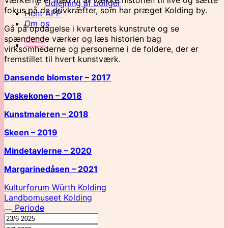
Udlejning af boliger
fokus på de drivkræfter, som har præget Kolding by.
Hent APP
Om os
Gå på opdagelse i kvarterets kunstrute og se
spændende værker og læs historien bag
virksomhederne og personerne i de foldere, der er
fremstillet til hvert kunstværk.
Dansende blomster – 2017
Vaskekonen – 2018
Kunstmaleren – 2018
Skeen – 2019
Mindetavlerne – 2020
Margarinedåsen – 2021
Kulturforum Würth Kolding
Landbomuseet Kolding
Periode