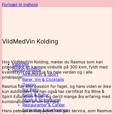
Fortsæt til indhold
VildMedVin Kolding
Hos VildMedVin Kolding, møder du Rasmus som kan
Kalender
præsentere en kæmpe vinbutik på 300 kvm, fyldt med
Opdag Kolding
kvalitetsvin og spiritus fra hele verden og i alle
Aktiviteter & Sport
prisklasser.
Barer, Vin & Cocktails
Design
Rasmus har stor passion for faget, og hans viden er ikke
For Børn
kun autodidakt, da han også har certifikat fra Wine &
Kunst & Kultur
Spirit Education Trust, og dertil mange års erfaring med
Musik & Scenekunst
kombinationen af vin og mad.
Restauranter & Caféer
Selskaber & Konference
Hans passion er indpakket i en god service, som Rasmus