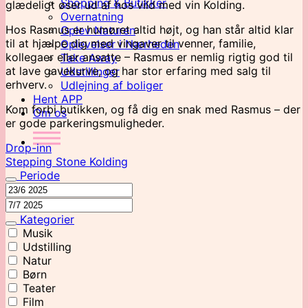
Shopping & Butikker
glædeligt øser ud af hos vild med vin Kolding.
Overnatning
Hos Rasmus er humøret altid højt, og han står altid klar
Oplev Naturen
til at hjælpe dig med vingaver til venner, familie,
Oplevelser i Nærheden
kollegaer eller ansatte – Rasmus er nemlig rigtig god til
Take Away
at lave gavekurve, og har stor erfaring med salg til
Udstillinger
erhverv.
Udlejning af boliger
Hent APP
Kom forbi butikken, og få dig en snak med Rasmus – der
Om os
er gode parkeringsmuligheder.
Drop-inn
Stepping Stone Kolding
Periode
Kategorier
Musik
Udstilling
Natur
Børn
Teater
Film