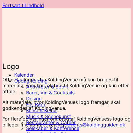
Fortsæt til indhold
Logo
Kalender
Officielle logoer fra KoldingVenue må kun bruges til
Opdag Kolding
materiale, som har relation til KoldingVenue og kun efter
Aktiviteter & Sport
aftale.
Barer, Vin & Cocktails
Design
Alt materiale, hvor KoldingVenues logo fremgår, skal
For Børn
godkendes af KoldingVenue.
Kunst & Kultur
Musik & Scenekunst
For flere oplysninger om brug af KoldingVenuess logo og
Restauranter & Caféer
billeder mv. kontakt venligst
events@koldingguiden.dk
Selskaber & Konference