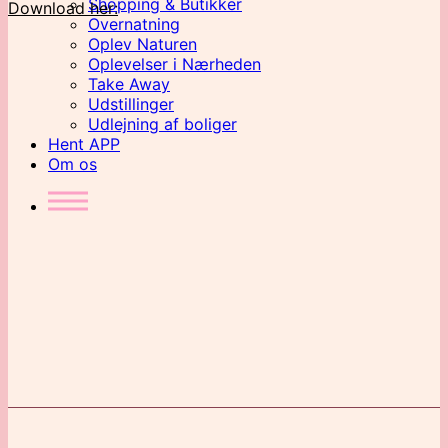
Shopping & Butikker
Download her:
Overnatning
Oplev Naturen
Oplevelser i Nærheden
Take Away
Udstillinger
Udlejning af boliger
Hent APP
Om os