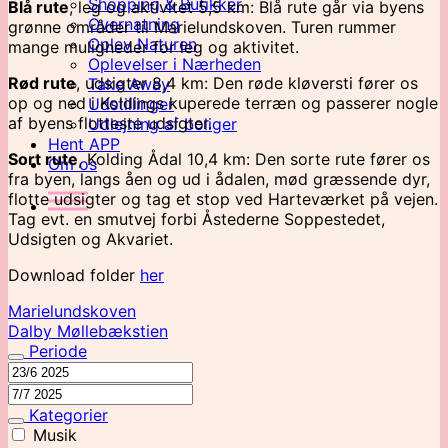
Shopping & Butikker
Blå rute
, leg og aktivitet 5,5 km: Blå rute går via byens
Overnatning
grønne områder til Marielundskoven. Turen rummer
Oplev Naturen
mange muligheder for leg og aktivitet.
Oplevelser i Nærheden
Rød rute
, udsigter 8,4 km: Den røde kløversti fører os
Take Away
op og ned i Kolding­s kuperede terræn og passerer nogle
Udstillinger
af byens flotteste udsigter.
Udlejning af boliger
Hent APP
Sort rute
, Kolding Ådal 10,4 km: Den sorte rute fører os
Om os
fra byen, langs åen og ud i ådalen, mød græssende dyr,
flotte udsigter og tag et stop ved Harteværket på vejen.
Tag evt. en smutvej forbi Åstederne Soppestedet,
Udsigten og Akvariet.
Download folder
her
Marielundskoven
Dalby Møllebækstien
Periode
Kategorier
Musik