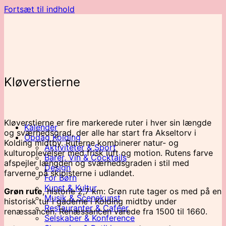
Fortsæt til indhold
Kløverstierne
Kløverstierne er fire markerede ruter i hver sin længde
Kalender
og sværhedsgrad, der alle har start fra Akseltorv i
Opdag Kolding
Kolding midtby. Ruterne kombinerer natur- og
Aktiviteter & Sport
kulturoplevelser med frisk luft og motion. Rutens farve
Barer, Vin & Cocktails
afspejler længden og sværhedsgraden i stil med
Design
farverne på skipisterne i udlandet.
For Børn
Kunst & Kultur
Grøn rute
, historie 2,7 km: Grøn rute tager os med på en
Musik & Scenekunst
historisk tur i gaderne i Kolding midtby under
Restauranter & Caféer
renæssancen. Renæssancen varede fra 1500 til 1660.
Selskaber & Konference